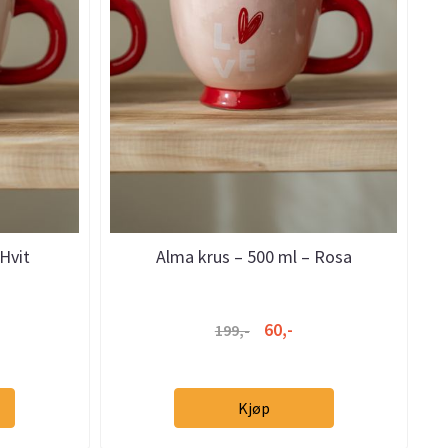
Hvit
Alma krus – 500 ml – Rosa
60,-
199,-
Kjøp