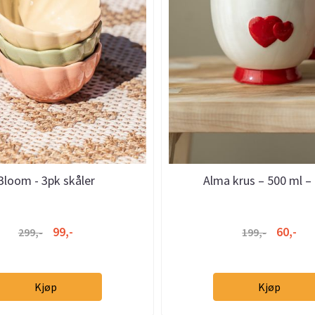
Bloom - 3pk skåler
Alma krus – 500 ml – 
99,-
60,-
299,-
199,-
Kjøp
Kjøp