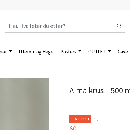
riør
Uterom og Hage
Posters
OUTLET
Gavet
Alma krus – 500 m
70% Rabatt
199,-
60,-