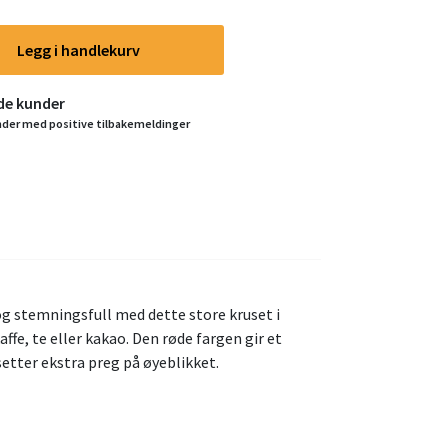
Legg i handlekurv
yde kunder
nder med positive tilbakemeldinger
og stemningsfull med dette store kruset i
affe, te eller kakao. Den røde fargen gir et
etter ekstra preg på øyeblikket.