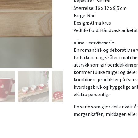
Kapasitet: 500 ml
Størrelse: 16 x 12 x 9,5 cm
Farge: Rød
Design: Alma krus
Vedlikehold: Håndvask anbefal
Alma – serviseserie
En romantisk og dekorativ serv
tallerkener og skåler i matche
uttrykk som gir borddekkingen
kommer i ulike farger og dele
kombinere produkter på tvers 
hverdagsbruk og hyggelige anle
ekstra personlig.
En serie som gjør det enkelt å 
morgenkaffen, middagen eller