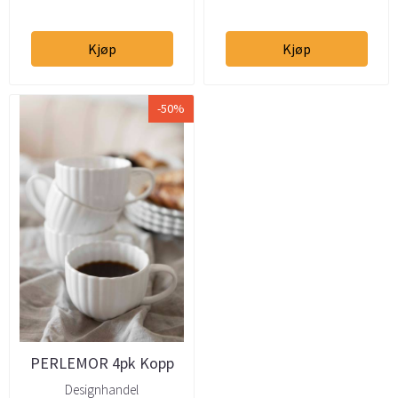
Kjøp
Kjøp
-50%
PERLEMOR 4pk Kopp
20cl hvit
Designhandel