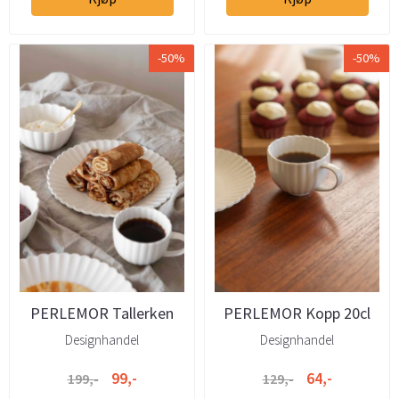
-50%
-50%
PERLEMOR Tallerken
PERLEMOR Kopp 20cl
25cm hvit
hvit
Designhandel
Designhandel
99,-
64,-
199,-
129,-