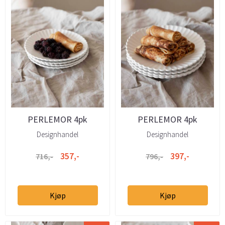
PERLEMOR 4pk
PERLEMOR 4pk
Tallerken 20cm hvit
Tallerken 25cm hvit
Designhandel
Designhandel
357,-
397,-
716,-
796,-
Kjøp
Kjøp