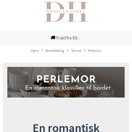
🚚 Frakt fra 69,-
Hjem
Borddekking
Servise
Perlemor
En romantisk