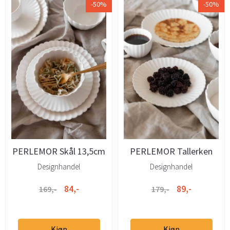
-50%
-50%
PERLEMOR Skål 13,5cm
PERLEMOR Tallerken
hvit
20cm hvit
Designhandel
Designhandel
84,-
89,-
169,-
179,-
Kjøp
Kjøp