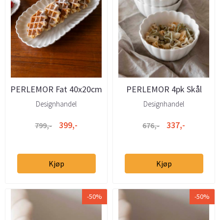
PERLEMOR Fat 40x20cm
PERLEMOR 4pk Skål
13,5cm hvit
Designhandel
Designhandel
399,-
337,-
799,-
676,-
Kjøp
Kjøp
-50%
-50%