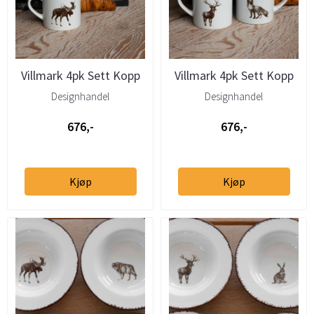
Villmark 4pk Sett Kopp
Villmark 4pk Sett Kopp
(elg, bjørn, ulv, ...
(hare, ekorn, rev, hjort)
Designhandel
Designhandel
676,-
676,-
Kjøp
Kjøp