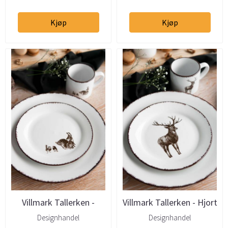
Kjøp
Kjøp
Villmark Tallerken -
Villmark Tallerken - Hjort
Ekorn 19cm
19cm
Designhandel
Designhandel