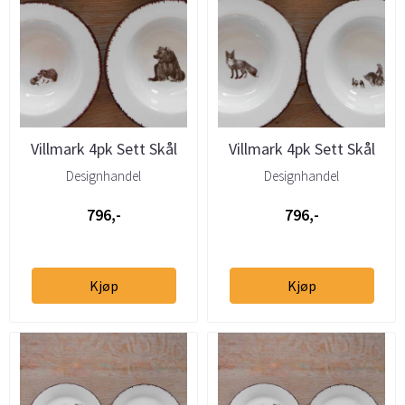
Villmark 4pk Sett Skål
Villmark 4pk Sett Skål
22cm (Elg, Bjørn, Ulv, ...
22cm (Hare, Ekorn, Rev,
Designhandel
Designhandel
...
796,-
796,-
Kjøp
Kjøp