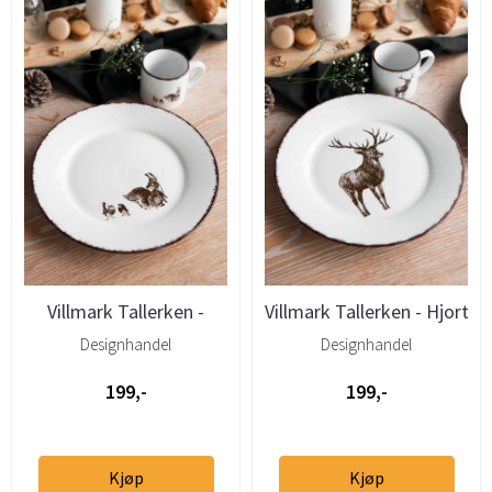
Villmark Tallerken -
Villmark Tallerken - Hjort
Ekorn 27cm
27cm
Designhandel
Designhandel
199,-
199,-
Kjøp
Kjøp