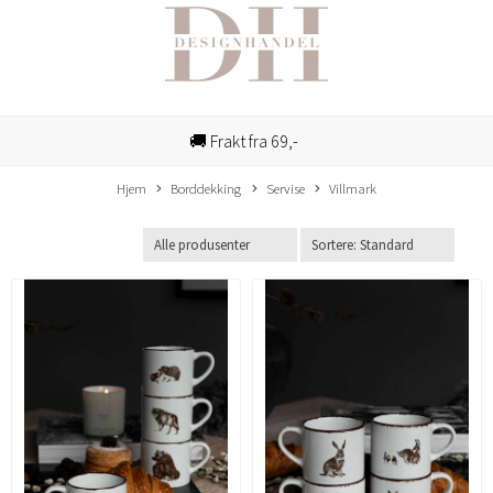
🚚 Frakt fra 69,-
Hjem
Borddekking
Servise
Villmark