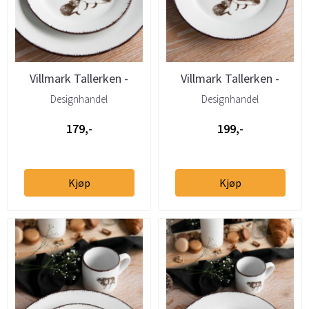
Villmark Tallerken -
Villmark Tallerken -
Pinnsvin 19cm
Pinnsvin 27cm
Designhandel
Designhandel
179,-
199,-
Kjøp
Kjøp