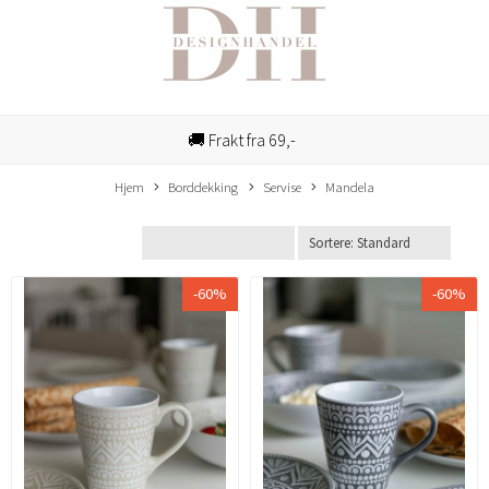
🚚 Frakt fra 69,-
Hjem
Borddekking
Servise
Mandela
-60%
-60%