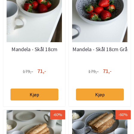
Mandela - Skål 18cm
Mandela - Skål 18cm Grå
Beige
71,-
71,-
179,-
179,-
Kjøp
Kjøp
-60%
-60%