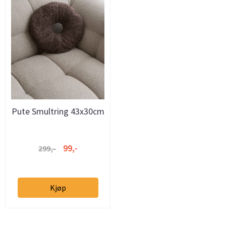
Pute Smultring 43x30cm
- Brun
99,-
299,-
Kjøp