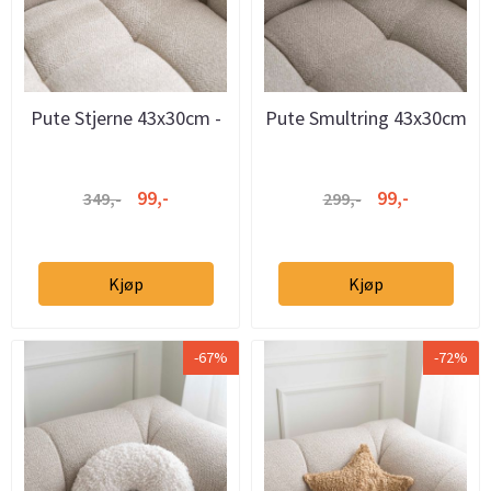
Pute Stjerne 43x30cm -
Pute Smultring 43x30cm
Hvit
- Beige
99,-
99,-
349,-
299,-
Kjøp
Kjøp
-67%
-72%