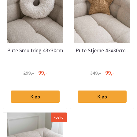
Pute Smultring 43x30cm
Pute Stjerne 43x30cm -
- Hvit
Beige
99,-
99,-
299,-
349,-
Kjøp
Kjøp
-67%