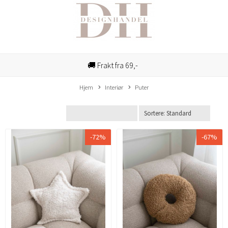
🚚 Frakt fra 69,-
Hjem
Interiør
Puter
-72%
-67%