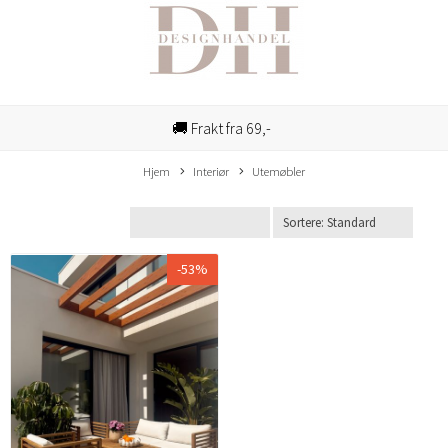
🚚 Frakt fra 69,-
Hjem
Interiør
Utemøbler
-53%