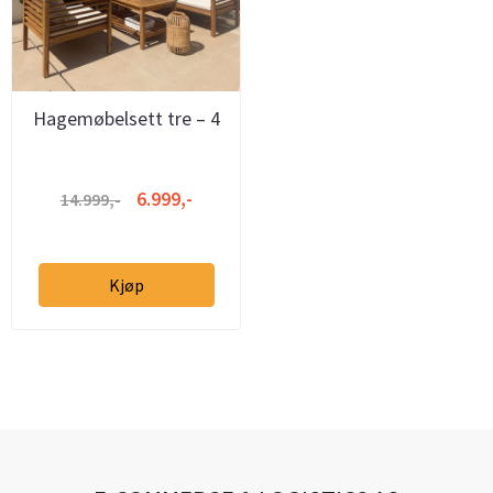
Hagemøbelsett tre – 4
deler
6.999,-
14.999,-
Kjøp