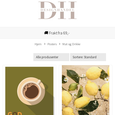
🚚 Frakt fra 69,-
Hjem
Posters
Mat og Drikke