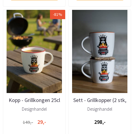
-81%
Kopp - Grillkongen 25cl
Sett - Grillkopper (2 stk,
"dronning + konge") ...
Designhandel
Designhandel
29,-
298,-
149,-