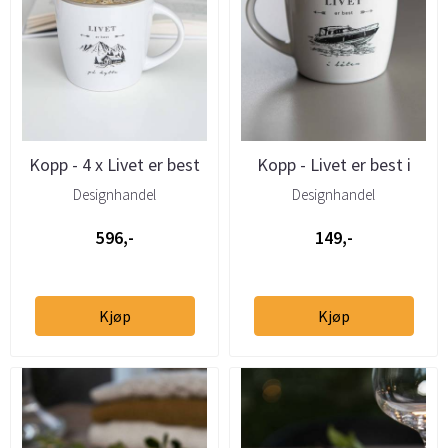
Kopp - 4 x Livet er best
Kopp - Livet er best i
på hytta 25cl
båten (motorbåt) 25cl
Designhandel
Designhandel
596,-
149,-
Kjøp
Kjøp