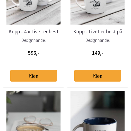
Kopp - 4 x Livet er best
Kopp - Livet er best på
på hytta 25cl
hytta 25cl
Designhandel
Designhandel
596,-
149,-
Kjøp
Kjøp