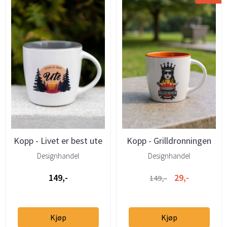
Kopp - Livet er best ute
Kopp - Grilldronningen
2,5dl
25cl
Designhandel
Designhandel
149,-
29,-
149,-
Kjøp
Kjøp