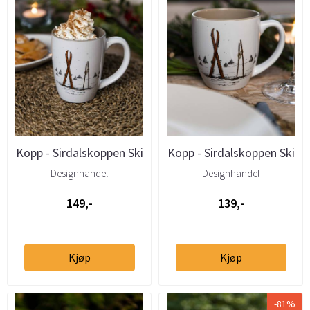
Kopp - Sirdalskoppen Ski
Kopp - Sirdalskoppen Ski
& Stav Kakao/Te 35cl
& Stav 20cl
Designhandel
Designhandel
149,-
139,-
Kjøp
Kjøp
-81%