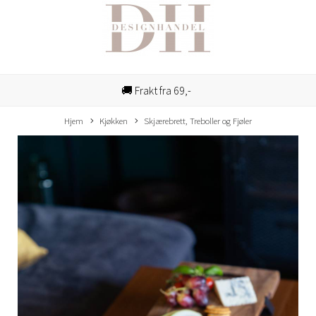
🚚 Frakt fra 69,-
Hjem
Kjøkken
Skjærebrett, Treboller og Fjøler