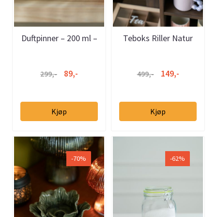
Duftpinner – 200 ml –
Teboks Riller Natur
vannmelon
89,-
149,-
299,-
499,-
Kjøp
Kjøp
-70%
-62%