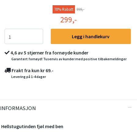
70% Rabatt
999,-
299,-
Legg i handlekurv
4,6 av 5 stjerner fra fornøyde kunder
Garantert fornøyd! Tusenvis av kunder med positive tilbakemeldinger
Frakt fra kun kr 69.-
Levering på 1-4 dager
INFORMASJON
Hellstugutinden fjøl med ben