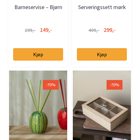
Barneservise – Bjørn
Serveringssett mørk
bambus - avlang 5
deler
149,-
299,-
299,-
499,-
Kjøp
Kjøp
-70%
-70%