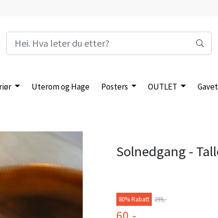
riør
Uterom og Hage
Posters
OUTLET
Gavet
Solnedgang - Tal
80% Rabatt
299,-
60,-