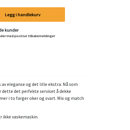
Legg i handlekurv
yde kunder
nder med positive tilbakemeldinger
 av eleganse og det lille ekstra. Nå som
 dette det perfekte serviset å dekke
er i to farger oker og svart. Mix og match
ler ikke vaskemaskin.