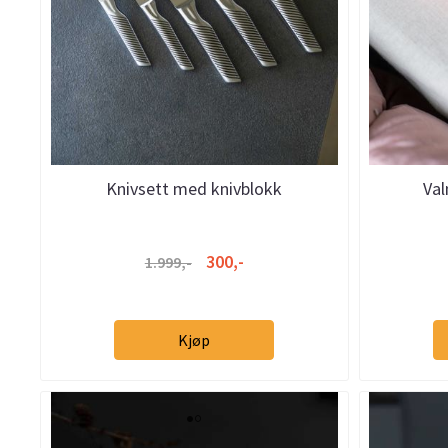
Knivsett med knivblokk
Val
300,-
1.999,-
Kjøp