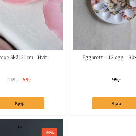
mue Skål 21cm - Hvit
Eggbrett – 12 egg – 30
59,-
99,-
149,-
Kjøp
Kjøp
-69%