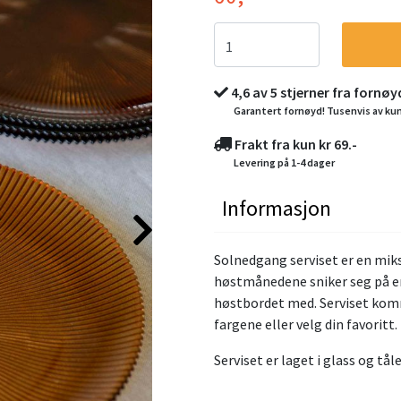
4,6 av 5 stjerner fra fornø
Garantert fornøyd! Tusenvis av ku
Frakt fra kun kr 69.-
Levering på 1-4 dager
Informasjon
Solnedgang serviset er en miks
høstmånedene sniker seg på er
høstbordet med. Serviset komm
fargene eller velg din favoritt.
Serviset er laget i glass og tå