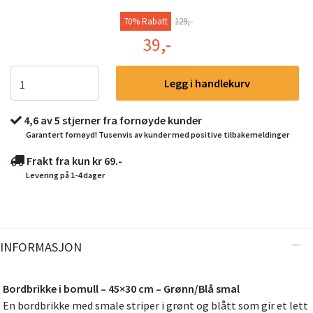
70% Rabatt
129,-
39,-
Legg i handlekurv
4,6 av 5 stjerner fra fornøyde kunder
Garantert fornøyd! Tusenvis av kunder med positive tilbakemeldinger
Frakt fra kun kr 69.-
Levering på 1-4 dager
INFORMASJON
Bordbrikke i bomull – 45×30 cm – Grønn/Blå smal
En bordbrikke med smale striper i grønt og blått som gir et lett