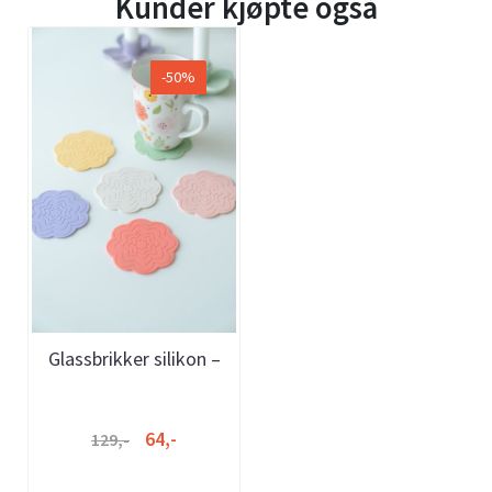
Kunder kjøpte også
-50%
Glassbrikker silikon –
6pk
64,-
129,-